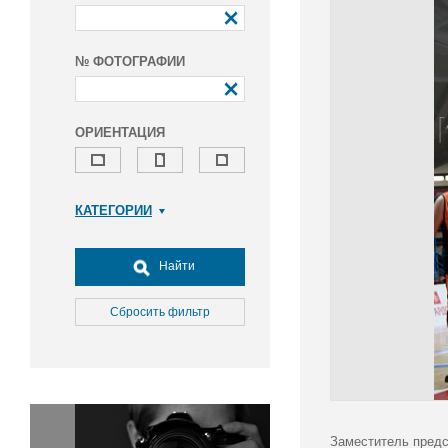
№ ФОТОГРАФИИ
ОРИЕНТАЦИЯ
КАТЕГОРИИ
Армия и ВПК
Досуг, туризм и отдых
Найти
Культура
Медицина
Сбросить фильтр
Наука
Образование
Общество
Окружающая среда
Политика
Заместитель предс