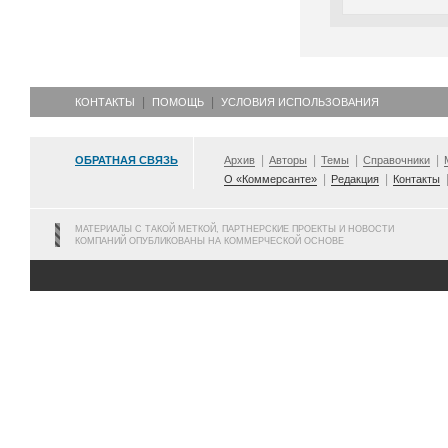
КОНТАКТЫ
ПОМОЩЬ
УСЛОВИЯ ИСПОЛЬЗОВАНИЯ
ОБРАТНАЯ СВЯЗЬ
Архив
Авторы
Темы
Справочники
О «Коммерсанте»
Редакция
Контакты
МАТЕРИАЛЫ С ТАКОЙ МЕТКОЙ, ПАРТНЕРСКИЕ ПРОЕКТЫ И НОВОСТИ
КОМПАНИЙ ОПУБЛИКОВАНЫ НА КОММЕРЧЕСКОЙ ОСНОВЕ