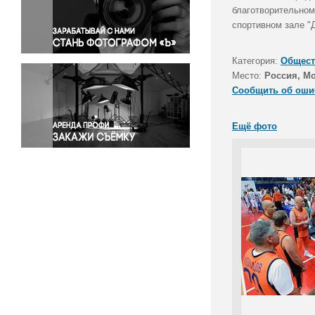
Правосудие
благотворительном
спортивном зале "
Происшествия и конфликты
Религия
Категория:
Общест
Светская жизнь
Место:
Россия, М
Спорт
Сообщить об оши
Экология
Экономика и бизнес
Ещё фото