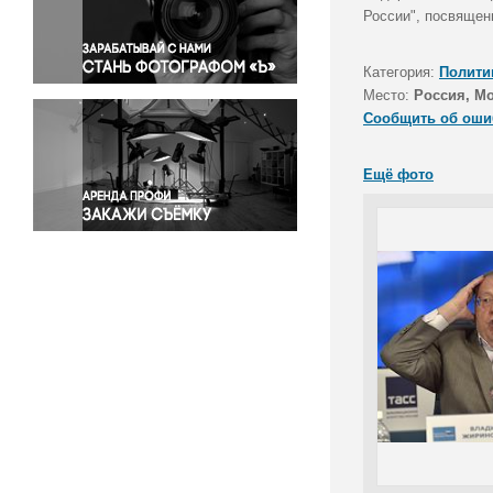
Правосудие
России", посвящен
Происшествия и конфликты
Религия
Категория:
Полити
Место:
Россия, М
Светская жизнь
Сообщить об оши
Спорт
Экология
Ещё фото
Экономика и бизнес