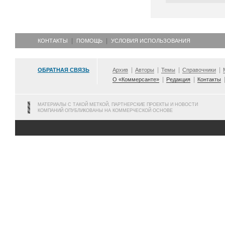
КОНТАКТЫ
ПОМОЩЬ
УСЛОВИЯ ИСПОЛЬЗОВАНИЯ
ОБРАТНАЯ СВЯЗЬ
Архив
Авторы
Темы
Справочники
О «Коммерсанте»
Редакция
Контакты
МАТЕРИАЛЫ С ТАКОЙ МЕТКОЙ, ПАРТНЕРСКИЕ ПРОЕКТЫ И НОВОСТИ
КОМПАНИЙ ОПУБЛИКОВАНЫ НА КОММЕРЧЕСКОЙ ОСНОВЕ