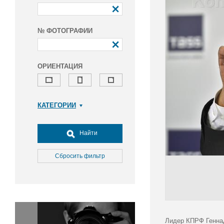
№ ФОТОГРАФИИ
ОРИЕНТАЦИЯ
КАТЕГОРИИ
Армия и ВПК
Досуг, туризм и отдых
Найти
Культура
Медицина
Сбросить фильтр
Наука
Образование
Общество
Окружающая среда
Политика
Лидер КПРФ Геннад