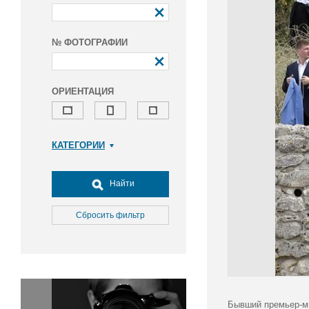
№ ФОТОГРАФИИ
ОРИЕНТАЦИЯ
КАТЕГОРИИ
Армия и ВПК
Досуг, туризм и отдых
Найти
Культура
Медицина
Сбросить фильтр
Наука
Образование
Общество
Окружающая среда
Политика
Бывший премьер-ми