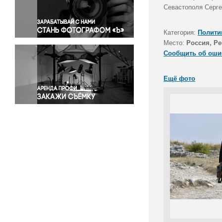
Правосудие
Севастополя Серге
Происшествия и конфликты
Религия
Категория:
Полити
Место:
Россия, Р
Светская жизнь
Сообщить об оши
Спорт
Экология
Ещё фото
Экономика и бизнес