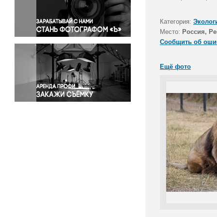
Правосудие
Происшествия и конфликты
Категория:
Эколог
Религия
Место:
Россия, Р
Сообщить об оши
Светская жизнь
Спорт
Ещё фото
Экология
Экономика и бизнес