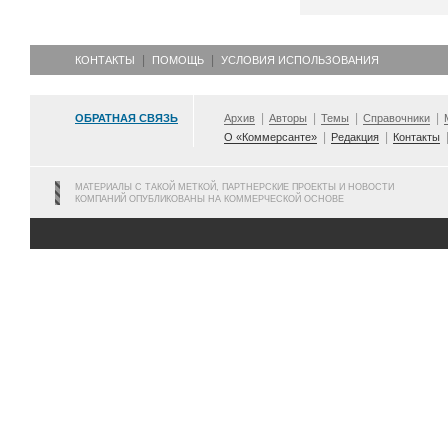
КОНТАКТЫ
ПОМОЩЬ
УСЛОВИЯ ИСПОЛЬЗОВАНИЯ
ОБРАТНАЯ СВЯЗЬ
Архив
Авторы
Темы
Справочники
О «Коммерсанте»
Редакция
Контакты
МАТЕРИАЛЫ С ТАКОЙ МЕТКОЙ, ПАРТНЕРСКИЕ ПРОЕКТЫ И НОВОСТИ
КОМПАНИЙ ОПУБЛИКОВАНЫ НА КОММЕРЧЕСКОЙ ОСНОВЕ