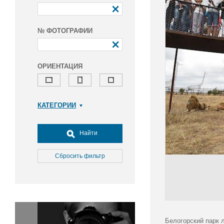
№ ФОТОГРАФИИ
ОРИЕНТАЦИЯ
КАТЕГОРИИ
Армия и ВПК
Досуг, туризм и отдых
Найти
Культура
Медицина
Сбросить фильтр
Наука
Образование
Общество
Окружающая среда
Политика
Белогорский парк 