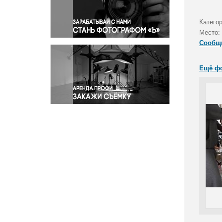
Правосудие
Происшествия и конфликты
Категор
Религия
Место:
Сообщ
Светская жизнь
Спорт
Ещё ф
Экология
Экономика и бизнес