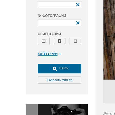
№ ФОТОГРАФИИ
ОРИЕНТАЦИЯ
КАТЕГОРИИ
Армия и ВПК
Досуг, туризм и отдых
Найти
Культура
Медицина
Сбросить фильтр
Наука
Образование
Общество
Окружающая среда
Политика
Житель