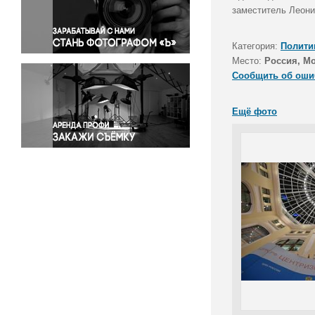
Правосудие
заместитель Леони
Происшествия и конфликты
Религия
Категория:
Полити
Место:
Россия, М
Светская жизнь
Сообщить об оши
Спорт
Экология
Ещё фото
Экономика и бизнес