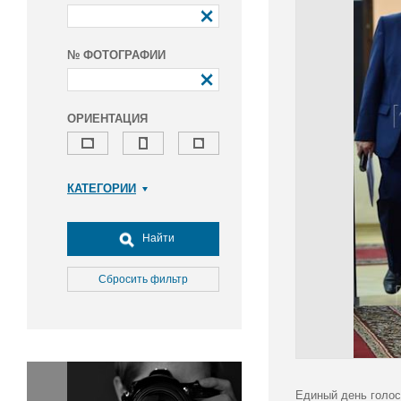
№ ФОТОГРАФИИ
ОРИЕНТАЦИЯ
КАТЕГОРИИ
Армия и ВПК
Досуг, туризм и отдых
Найти
Культура
Медицина
Сбросить фильтр
Наука
Образование
Общество
Окружающая среда
Политика
Единый день голос