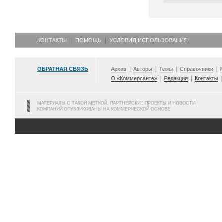
КОНТАКТЫ
ПОМОЩЬ
УСЛОВИЯ ИСПОЛЬЗОВАНИЯ
ОБРАТНАЯ СВЯЗЬ
Архив
Авторы
Темы
Справочники
О «Коммерсанте»
Редакция
Контакты
МАТЕРИАЛЫ С ТАКОЙ МЕТКОЙ, ПАРТНЕРСКИЕ ПРОЕКТЫ И НОВОСТИ
КОМПАНИЙ ОПУБЛИКОВАНЫ НА КОММЕРЧЕСКОЙ ОСНОВЕ