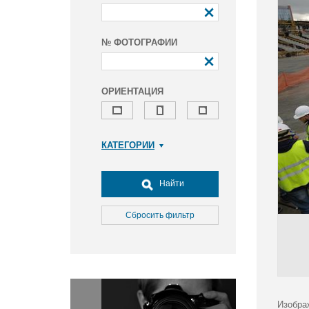
№ ФОТОГРАФИИ
ОРИЕНТАЦИЯ
КАТЕГОРИИ
Армия и ВПК
Досуг, туризм и отдых
Найти
Культура
Медицина
Сбросить фильтр
Наука
Образование
Общество
Окружающая среда
Политика
Изобра