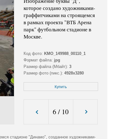
Изображение буквы "Д",
которое создано художниками-
граффитчиками на строящемся
в рамках проекта "ВТБ Арена
парк" футбольном стадионе в
Москве.
Код фото:
KMO_149988_00110_1
Формат файла:
jpg
Размер файла (Мбайт):
3
Размер фото (пикс.):
4928x3280
Купить
6
/
10
емся стадионе "Динамо", созданное художниками-