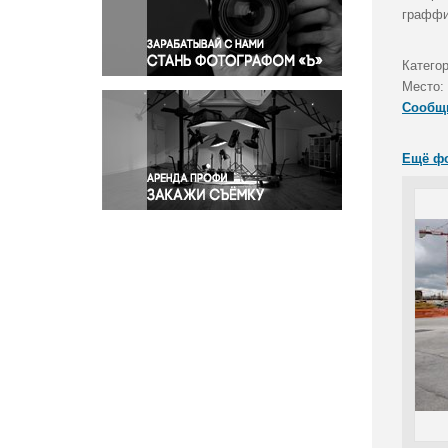
Правосудие
граффи
Происшествия и конфликты
Религия
Катего
Место:
Светская жизнь
Сообщ
Спорт
Экология
Ещё ф
Экономика и бизнес