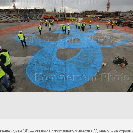
жение буквы "Д" — символа спортивного общества "Динамо" - на строящ