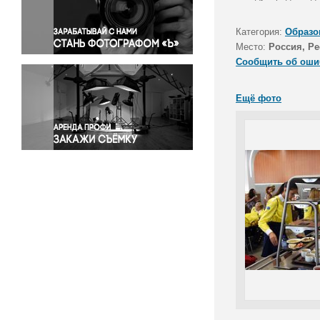
Правосудие
Происшествия и конфликты
Категория:
Образо
Религия
Место:
Россия, Р
Сообщить об оши
Светская жизнь
Спорт
Ещё фото
Экология
Экономика и бизнес