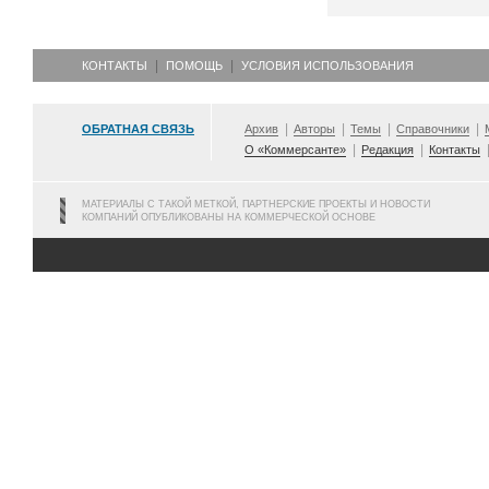
КОНТАКТЫ
ПОМОЩЬ
УСЛОВИЯ ИСПОЛЬЗОВАНИЯ
ОБРАТНАЯ СВЯЗЬ
Архив
Авторы
Темы
Справочники
О «Коммерсанте»
Редакция
Контакты
МАТЕРИАЛЫ С ТАКОЙ МЕТКОЙ, ПАРТНЕРСКИЕ ПРОЕКТЫ И НОВОСТИ
КОМПАНИЙ ОПУБЛИКОВАНЫ НА КОММЕРЧЕСКОЙ ОСНОВЕ