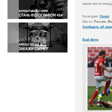
Правосудие
время матча между 
Происшествия и конфликты
Религия
Категория:
Спорт
Место:
Россия, М
Светская жизнь
Сообщить об оши
Спорт
Экология
Ещё фото
Экономика и бизнес