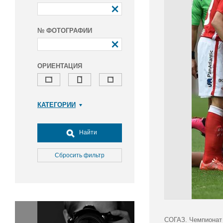
№ ФОТОГРАФИИ
ОРИЕНТАЦИЯ
КАТЕГОРИИ
Армия и ВПК
Досуг, туризм и отдых
Найти
Культура
Медицина
Сбросить фильтр
Наука
Образование
Общество
Окружающая среда
Политика
СОГАЗ. Чемпионат 