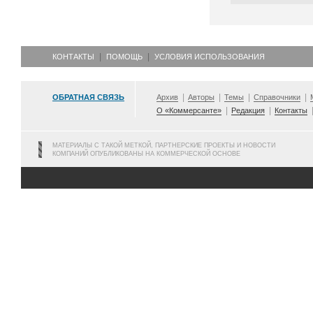
КОНТАКТЫ
ПОМОЩЬ
УСЛОВИЯ ИСПОЛЬЗОВАНИЯ
ОБРАТНАЯ СВЯЗЬ
Архив
Авторы
Темы
Справочники
О «Коммерсанте»
Редакция
Контакты
МАТЕРИАЛЫ С ТАКОЙ МЕТКОЙ, ПАРТНЕРСКИЕ ПРОЕКТЫ И НОВОСТИ
КОМПАНИЙ ОПУБЛИКОВАНЫ НА КОММЕРЧЕСКОЙ ОСНОВЕ