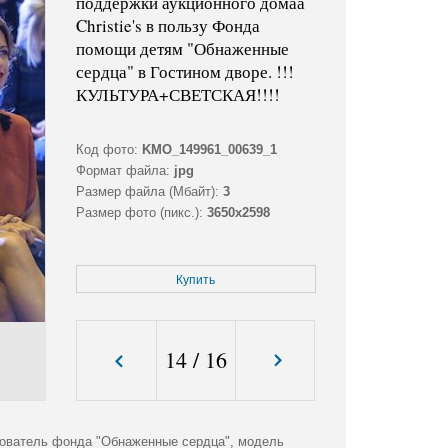
поддержки аукционного домаа
Christie's в пользу Фонда
помощи детям "Обнаженные
сердца" в Гостином дворе. !!!
КУЛЬТУРА+СВЕТСКАЯ!!!!
Код фото:
KMO_149961_00639_1
Формат файла:
jpg
Размер файла (Мбайт):
3
Размер фото (пикс.):
3650x2598
Купить
14
/
16
снователь фонда "Обнаженные сердца", модель