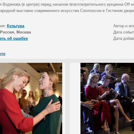
я Водянова (в центре) перед началом благотворительного аукциона Off 
ародной выставке современного искусства Cosmoscow в Гостином дворе
рия:
Культура
Автор и аг
Россия, Москва
Дата собы
ить об ошибке
Дата доба
ото