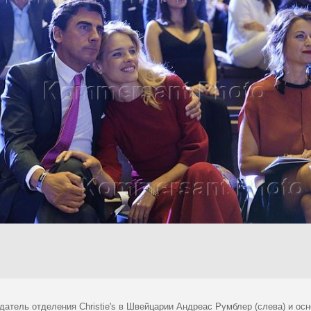
датель отделения Christie's в Швейцарии Андреас Румблер (слева) и о