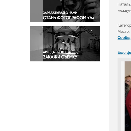
Правосудие
Наталь
междун
Происшествия и конфликты
Религия
Катего
Светская жизнь
Место:
Спорт
Сообщ
Экология
Экономика и бизнес
Ещё ф