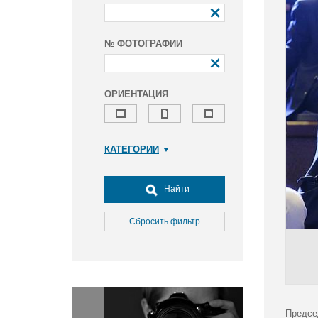
№ ФОТОГРАФИИ
ОРИЕНТАЦИЯ
КАТЕГОРИИ
Армия и ВПК
Досуг, туризм и отдых
Найти
Культура
Медицина
Сбросить фильтр
Наука
Образование
Общество
Окружающая среда
Политика
Предсе