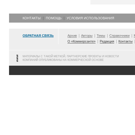
КОНТАКТЫ
ПОМОЩЬ
УСЛОВИЯ ИСПОЛЬЗОВАНИЯ
ОБРАТНАЯ СВЯЗЬ
Архив
Авторы
Темы
Справочники
О «Коммерсанте»
Редакция
Контакты
МАТЕРИАЛЫ С ТАКОЙ МЕТКОЙ, ПАРТНЕРСКИЕ ПРОЕКТЫ И НОВОСТИ
КОМПАНИЙ ОПУБЛИКОВАНЫ НА КОММЕРЧЕСКОЙ ОСНОВЕ