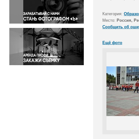
Правосудие
Происшествия и конфликты
Категория:
Образо
Религия
Место:
Россия, Р
Сообщить об оши
Светская жизнь
Спорт
Ещё фото
Экология
Экономика и бизнес