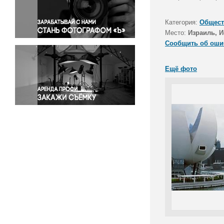
Правосудие
Происшествия и конфликты
Категория:
Общест
Религия
Место:
Израиль, 
Сообщить об оши
Светская жизнь
Спорт
Ещё фото
Экология
Экономика и бизнес