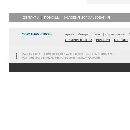
КОНТАКТЫ
ПОМОЩЬ
УСЛОВИЯ ИСПОЛЬЗОВАНИЯ
ОБРАТНАЯ СВЯЗЬ
Архив
Авторы
Темы
Справочники
О «Коммерсанте»
Редакция
Контакты
МАТЕРИАЛЫ С ТАКОЙ МЕТКОЙ, ПАРТНЕРСКИЕ ПРОЕКТЫ И НОВОСТИ
КОМПАНИЙ ОПУБЛИКОВАНЫ НА КОММЕРЧЕСКОЙ ОСНОВЕ