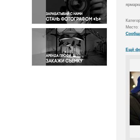
Правосудие
ярмарк
Происшествия и конфликты
Религия
Катего
Место:
Светская жизнь
Сообщ
Спорт
Экология
Ещё ф
Экономика и бизнес