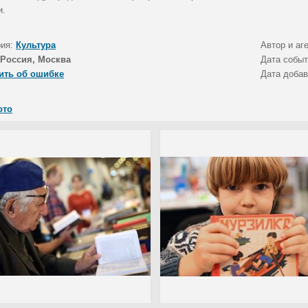
и.
рия:
Культура
Автор и аг
Россия, Москва
Дата собы
ить об ошибке
Дата доба
ото