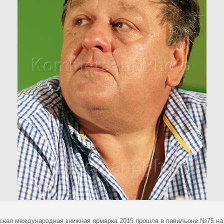
ская международная книжная ярмарка 2015 прошла в павильоне №75 на