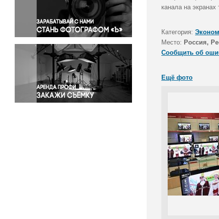
Правосудие
канала на экранах 
Происшествия и конфликты
Религия
Категория:
Эконом
Место:
Россия, Р
Светская жизнь
Сообщить об оши
Спорт
Экология
Ещё фото
Экономика и бизнес