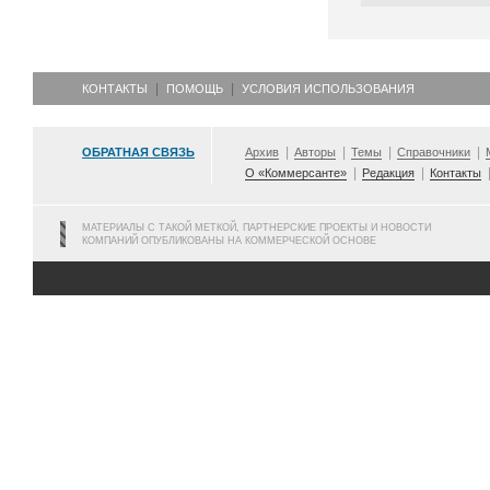
КОНТАКТЫ
ПОМОЩЬ
УСЛОВИЯ ИСПОЛЬЗОВАНИЯ
ОБРАТНАЯ СВЯЗЬ
Архив
Авторы
Темы
Справочники
О «Коммерсанте»
Редакция
Контакты
МАТЕРИАЛЫ С ТАКОЙ МЕТКОЙ, ПАРТНЕРСКИЕ ПРОЕКТЫ И НОВОСТИ
КОМПАНИЙ ОПУБЛИКОВАНЫ НА КОММЕРЧЕСКОЙ ОСНОВЕ