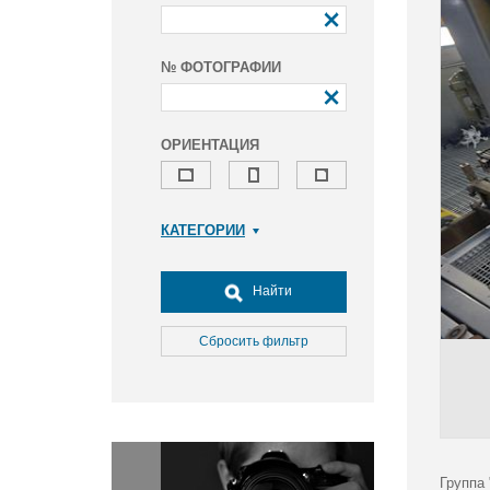
№ ФОТОГРАФИИ
ОРИЕНТАЦИЯ
КАТЕГОРИИ
Армия и ВПК
Досуг, туризм и отдых
Найти
Культура
Медицина
Сбросить фильтр
Наука
Образование
Общество
Окружающая среда
Политика
Группа 