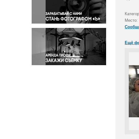
Правосудие
Происшествия и конфликты
Категор
Религия
Место:
Сообщ
Светская жизнь
Спорт
Ещё ф
Экология
Экономика и бизнес