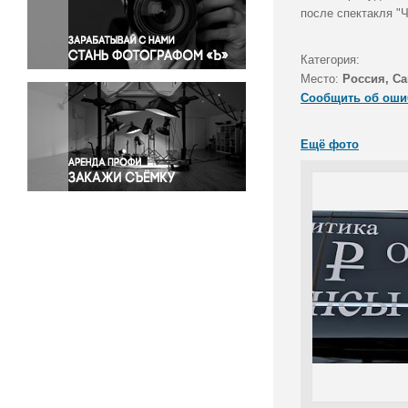
Правосудие
после спектакля "Ч
Происшествия и конфликты
Религия
Категория:
Место:
Россия, Са
Светская жизнь
Сообщить об оши
Спорт
Экология
Ещё фото
Экономика и бизнес