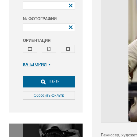
№ ФОТОГРАФИИ
ОРИЕНТАЦИЯ
КАТЕГОРИИ
Армия и ВПК
Досуг, туризм и отдых
Найти
Культура
Медицина
Сбросить фильтр
Наука
Образование
Общество
Окружающая среда
Политика
Режиссер, художет