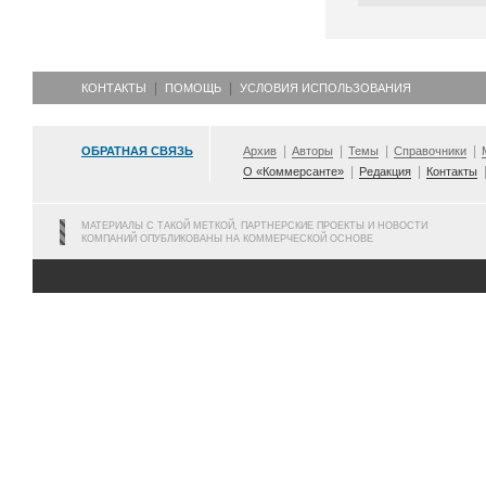
КОНТАКТЫ
ПОМОЩЬ
УСЛОВИЯ ИСПОЛЬЗОВАНИЯ
ОБРАТНАЯ СВЯЗЬ
Архив
Авторы
Темы
Справочники
О «Коммерсанте»
Редакция
Контакты
МАТЕРИАЛЫ С ТАКОЙ МЕТКОЙ, ПАРТНЕРСКИЕ ПРОЕКТЫ И НОВОСТИ
КОМПАНИЙ ОПУБЛИКОВАНЫ НА КОММЕРЧЕСКОЙ ОСНОВЕ