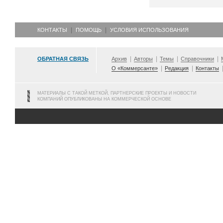
КОНТАКТЫ
ПОМОЩЬ
УСЛОВИЯ ИСПОЛЬЗОВАНИЯ
ОБРАТНАЯ СВЯЗЬ
Архив
Авторы
Темы
Справочники
О «Коммерсанте»
Редакция
Контакты
МАТЕРИАЛЫ С ТАКОЙ МЕТКОЙ, ПАРТНЕРСКИЕ ПРОЕКТЫ И НОВОСТИ
КОМПАНИЙ ОПУБЛИКОВАНЫ НА КОММЕРЧЕСКОЙ ОСНОВЕ