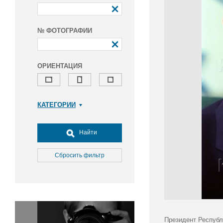
№ ФОТОГРАФИИ
ОРИЕНТАЦИЯ
КАТЕГОРИИ
Армия и ВПК
Досуг, туризм и отдых
Найти
Культура
Медицина
Сбросить фильтр
Наука
Образование
Общество
Окружающая среда
Политика
Президент Республ