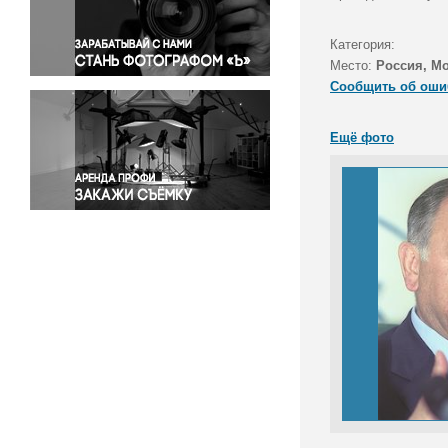
Правосудие
Происшествия и конфликты
Категория:
Религия
Место:
Россия, М
Сообщить об оши
Светская жизнь
Спорт
Ещё фото
Экология
Экономика и бизнес