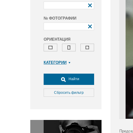
№ ФОТОГРАФИИ
ОРИЕНТАЦИЯ
КАТЕГОРИИ
Армия и ВПК
Досуг, туризм и отдых
Найти
Культура
Медицина
Сбросить фильтр
Наука
Образование
Общество
Окружающая среда
Политика
Предсе