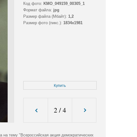
Код фото:
KMO_049159_00305_1
Формат файла:
jpg
Размер файла (Мбайт):
1,2
Размер фото (пикс.):
1834x1981
Купить
2
/
4
а на тему "Всероссийская акция демократических