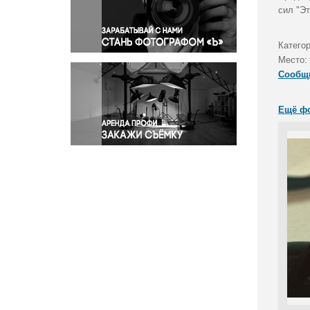
Правосудие
сил "Э
Происшествия и конфликты
Религия
Категор
Место:
Светская жизнь
Сообщ
Спорт
Экология
Ещё ф
Экономика и бизнес