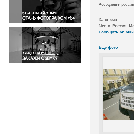
Правосудие
Ассоциации россий
Происшествия и конфликты
Религия
Категория:
Место:
Россия, М
Светская жизнь
Сообщить об оши
Спорт
Экология
Ещё фото
Экономика и бизнес