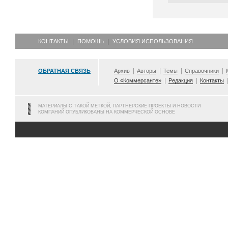
КОНТАКТЫ
ПОМОЩЬ
УСЛОВИЯ ИСПОЛЬЗОВАНИЯ
ОБРАТНАЯ СВЯЗЬ
Архив
Авторы
Темы
Справочники
О «Коммерсанте»
Редакция
Контакты
МАТЕРИАЛЫ С ТАКОЙ МЕТКОЙ, ПАРТНЕРСКИЕ ПРОЕКТЫ И НОВОСТИ
КОМПАНИЙ ОПУБЛИКОВАНЫ НА КОММЕРЧЕСКОЙ ОСНОВЕ