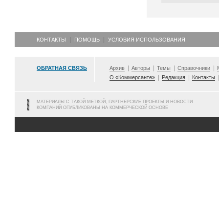
КОНТАКТЫ
ПОМОЩЬ
УСЛОВИЯ ИСПОЛЬЗОВАНИЯ
ОБРАТНАЯ СВЯЗЬ
Архив
Авторы
Темы
Справочники
О «Коммерсанте»
Редакция
Контакты
МАТЕРИАЛЫ С ТАКОЙ МЕТКОЙ, ПАРТНЕРСКИЕ ПРОЕКТЫ И НОВОСТИ
КОМПАНИЙ ОПУБЛИКОВАНЫ НА КОММЕРЧЕСКОЙ ОСНОВЕ