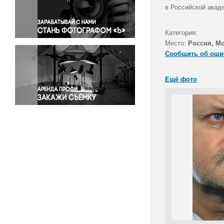
Правосудие
в Российской акад
Происшествия и конфликты
Религия
Категория:
Место:
Россия, М
Светская жизнь
Сообщить об оши
Спорт
Экология
Ещё фото
Экономика и бизнес