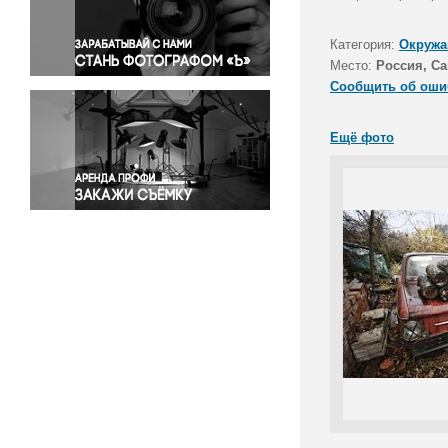
Правосудие
Происшествия и конфликты
Категория:
Окружа
Религия
Место:
Россия, Са
Сообщить об оши
Светская жизнь
Спорт
Ещё фото
Экология
Экономика и бизнес