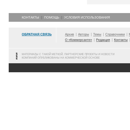
КОНТАКТЫ
ПОМОЩЬ
УСЛОВИЯ ИСПОЛЬЗОВАНИЯ
ОБРАТНАЯ СВЯЗЬ
Архив
Авторы
Темы
Справочники
О «Коммерсанте»
Редакция
Контакты
МАТЕРИАЛЫ С ТАКОЙ МЕТКОЙ, ПАРТНЕРСКИЕ ПРОЕКТЫ И НОВОСТИ
КОМПАНИЙ ОПУБЛИКОВАНЫ НА КОММЕРЧЕСКОЙ ОСНОВЕ