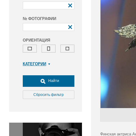
№ ФОТОГРАФИИ
ОРИЕНТАЦИЯ
КАТЕГОРИИ
Армия и ВПК
Досуг, туризм и отдых
Найти
Культура
Медицина
Сбросить фильтр
Наука
Образование
Общество
Окружающая среда
Политика
Финская актриса А