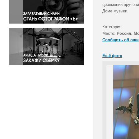
Правосудие
церемонии вручени
Доме музыки.
Происшествия и конфликты
Религия
Категория:
Светская жизнь
Место:
Россия, М
Спорт
Сообщить об оши
Экология
Экономика и бизнес
Ещё фото