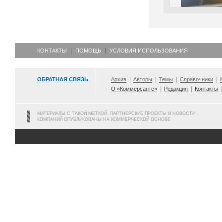
КОНТАКТЫ
ПОМОЩЬ
УСЛОВИЯ ИСПОЛЬЗОВАНИЯ
ОБРАТНАЯ СВЯЗЬ
Архив
Авторы
Темы
Справочники
О «Коммерсанте»
Редакция
Контакты
МАТЕРИАЛЫ С ТАКОЙ МЕТКОЙ, ПАРТНЕРСКИЕ ПРОЕКТЫ И НОВОСТИ
КОМПАНИЙ ОПУБЛИКОВАНЫ НА КОММЕРЧЕСКОЙ ОСНОВЕ