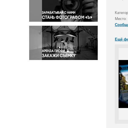
Правосудие
Происшествия и конфликты
Категор
Религия
Место:
Сообщ
Светская жизнь
Спорт
Ещё ф
Экология
Экономика и бизнес