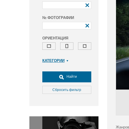
№ ФОТОГРАФИИ
ОРИЕНТАЦИЯ
КАТЕГОРИИ
Армия и ВПК
Досуг, туризм и отдых
Найти
Культура
Медицина
Сбросить фильтр
Наука
Образование
Общество
Окружающая среда
Политика
Жанров