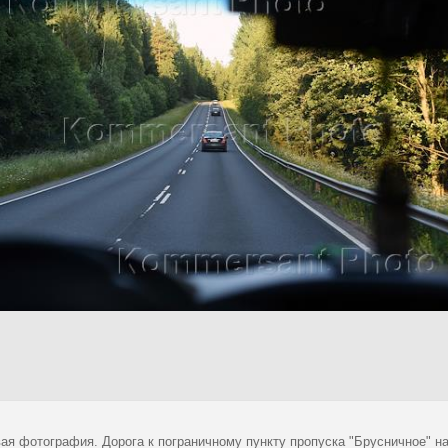
ая фотография. Дорога к пограничному пункту пропуска "Брусничное" на