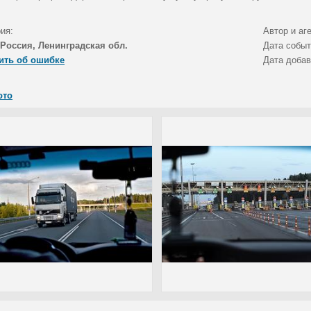
ия:
Автор и аг
Россия, Ленинградская обл.
Дата собы
ить об ошибке
Дата доба
ото