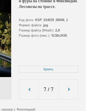
и фуры на стоянке в Финляндии.
Лесовозы на трассе.
Код фото:
KSP_014035_00046_1
Формат файла:
jpg
Размер файла (Мбайт):
2,8
Размер фото (пикс.):
5138x3430
Купить
7
/
7
 границе с Финляндией.