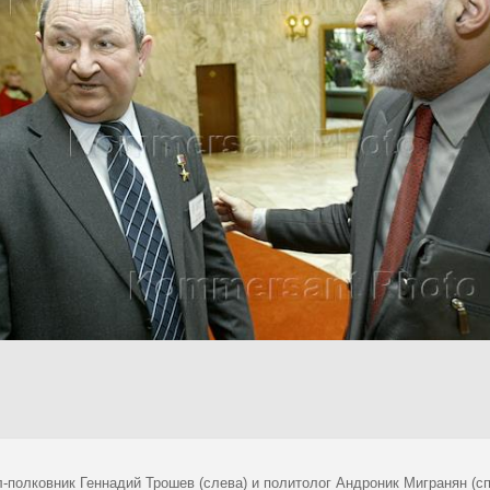
-полковник Геннадий Трошев (слева) и политолог Андроник Мигранян (спр