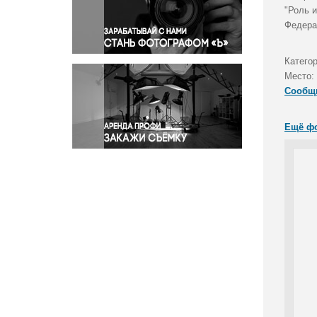
Правосудие
"Роль 
Федера
Происшествия и конфликты
Религия
Категор
Светская жизнь
Место:
Спорт
Сообщ
Экология
Экономика и бизнес
Ещё ф