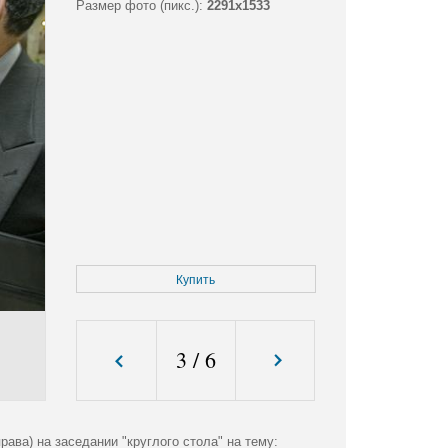
Размер фото (пикс.):
2291x1533
Купить
3
/
6
ава) на заседании "круглого стола" на тему: