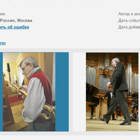
ия:
Автор и аг
Россия, Москва
Дата собы
ить об ошибке
Дата доба
ото