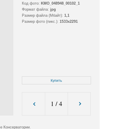
Код фото:
KMO_048948_00102_1
Формат файла:
jpg
Размер файла (Мбайт):
1,1
Размер фото (пикс.):
1533x2291
Купить
1
/
4
е Консерватории.