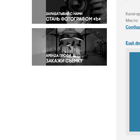
Правосудие
Происшествия и конфликты
Категор
Религия
Место:
Сообщ
Светская жизнь
Спорт
Ещё ф
Экология
Экономика и бизнес