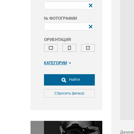
№ ФОТОГРАФИИ
ОРИЕНТАЦИЯ
КАТЕГОРИИ
Армия и ВПК
Досуг, туризм и отдых
Найти
Культура
Медицина
Сбросить фильтр
Наука
Образование
Общество
Окружающая среда
Политика
Джазов