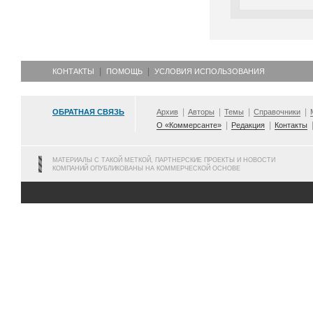
КОНТАКТЫ
ПОМОЩЬ
УСЛОВИЯ ИСПОЛЬЗОВАНИЯ
ОБРАТНАЯ СВЯЗЬ
Архив
Авторы
Темы
Справочники
О «Коммерсанте»
Редакция
Контакты
МАТЕРИАЛЫ С ТАКОЙ МЕТКОЙ, ПАРТНЕРСКИЕ ПРОЕКТЫ И НОВОСТИ
КОМПАНИЙ ОПУБЛИКОВАНЫ НА КОММЕРЧЕСКОЙ ОСНОВЕ