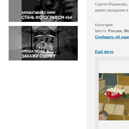
Правосудие
Сергея Юшенкова, 
время заседания в
Происшествия и конфликты
Религия
Категория:
Светская жизнь
Место:
Россия, М
Спорт
Сообщить об оши
Экология
Экономика и бизнес
Ещё фото