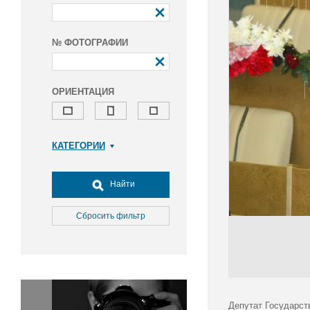
№ ФОТОГРАФИИ
ОРИЕНТАЦИЯ
КАТЕГОРИИ
Армия и ВПК
Досуг, туризм и отдых
Найти
Культура
Медицина
Сбросить фильтр
Наука
Образование
Общество
Окружающая среда
Политика
Депутат Государст