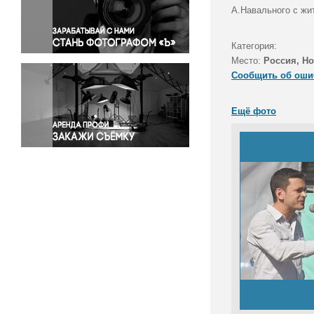
Правосудие
А.Навального с жи
Происшествия и конфликты
Религия
Категория:
Место:
Россия, Н
Светская жизнь
Сообщить об оши
Спорт
Экология
Ещё фото
Экономика и бизнес