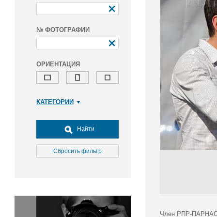
№ ФОТОГРАФИИ
ОРИЕНТАЦИЯ
КАТЕГОРИИ
Армия и ВПК
Досуг, туризм и отдых
Найти
Культура
Медицина
Сбросить фильтр
Наука
Образование
Общество
Окружающая среда
Политика
Член РПР-ПАРНАС и