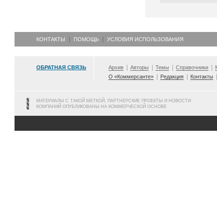
КОНТАКТЫ
ПОМОЩЬ
УСЛОВИЯ ИСПОЛЬЗОВАНИЯ
ОБРАТНАЯ СВЯЗЬ
Архив
Авторы
Темы
Справочники
О «Коммерсанте»
Редакция
Контакты
МАТЕРИАЛЫ С ТАКОЙ МЕТКОЙ, ПАРТНЕРСКИЕ ПРОЕКТЫ И НОВОСТИ
КОМПАНИЙ ОПУБЛИКОВАНЫ НА КОММЕРЧЕСКОЙ ОСНОВЕ