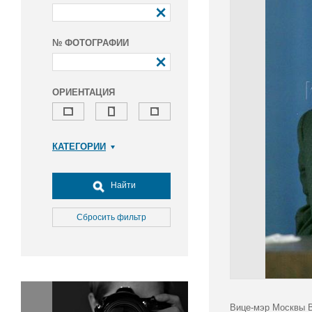
№ ФОТОГРАФИИ
ОРИЕНТАЦИЯ
КАТЕГОРИИ
Армия и ВПК
Досуг, туризм и отдых
Найти
Культура
Медицина
Сбросить фильтр
Наука
Образование
Общество
Окружающая среда
Политика
Вице-мэр Москвы В