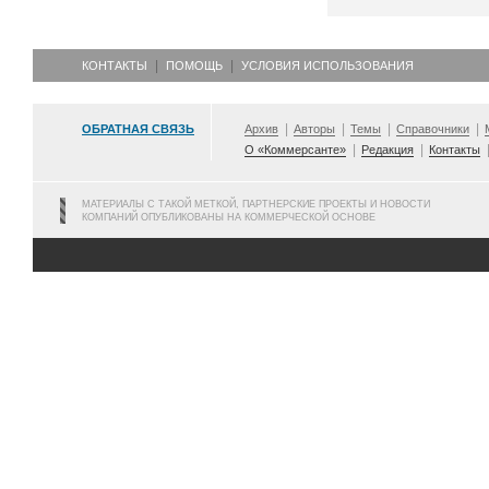
КОНТАКТЫ
ПОМОЩЬ
УСЛОВИЯ ИСПОЛЬЗОВАНИЯ
ОБРАТНАЯ СВЯЗЬ
Архив
Авторы
Темы
Справочники
О «Коммерсанте»
Редакция
Контакты
МАТЕРИАЛЫ С ТАКОЙ МЕТКОЙ, ПАРТНЕРСКИЕ ПРОЕКТЫ И НОВОСТИ
КОМПАНИЙ ОПУБЛИКОВАНЫ НА КОММЕРЧЕСКОЙ ОСНОВЕ