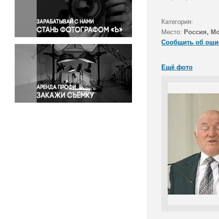
Правосудие
Происшествия и конфликты
Категория:
Религия
Место:
Россия, М
Сообщить об оши
Светская жизнь
Спорт
Ещё фото
Экология
Экономика и бизнес