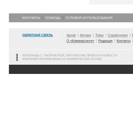
КОНТАКТЫ
ПОМОЩЬ
УСЛОВИЯ ИСПОЛЬЗОВАНИЯ
ОБРАТНАЯ СВЯЗЬ
Архив
Авторы
Темы
Справочники
О «Коммерсанте»
Редакция
Контакты
МАТЕРИАЛЫ С ТАКОЙ МЕТКОЙ, ПАРТНЕРСКИЕ ПРОЕКТЫ И НОВОСТИ
КОМПАНИЙ ОПУБЛИКОВАНЫ НА КОММЕРЧЕСКОЙ ОСНОВЕ