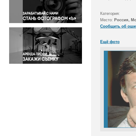
Правосудие
Происшествия и конфликты
Категория:
Религия
Место:
Россия, М
Сообщить об оши
Светская жизнь
Спорт
Ещё фото
Экология
Экономика и бизнес