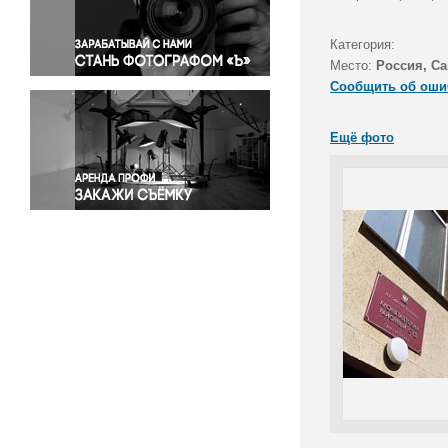
Правосудие
Происшествия и конфликты
Категория:
Религия
Место:
Россия, Са
Сообщить об оши
Светская жизнь
Спорт
Ещё фото
Экология
Экономика и бизнес