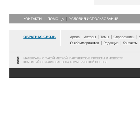
КОНТАКТЫ
ПОМОЩЬ
УСЛОВИЯ ИСПОЛЬЗОВАНИЯ
ОБРАТНАЯ СВЯЗЬ
Архив
Авторы
Темы
Справочники
О «Коммерсанте»
Редакция
Контакты
МАТЕРИАЛЫ С ТАКОЙ МЕТКОЙ, ПАРТНЕРСКИЕ ПРОЕКТЫ И НОВОСТИ
КОМПАНИЙ ОПУБЛИКОВАНЫ НА КОММЕРЧЕСКОЙ ОСНОВЕ