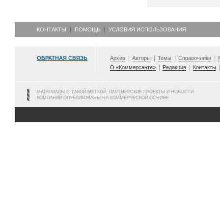
КОНТАКТЫ
ПОМОЩЬ
УСЛОВИЯ ИСПОЛЬЗОВАНИЯ
ОБРАТНАЯ СВЯЗЬ
Архив
Авторы
Темы
Справочники
О «Коммерсанте»
Редакция
Контакты
МАТЕРИАЛЫ С ТАКОЙ МЕТКОЙ, ПАРТНЕРСКИЕ ПРОЕКТЫ И НОВОСТИ
КОМПАНИЙ ОПУБЛИКОВАНЫ НА КОММЕРЧЕСКОЙ ОСНОВЕ