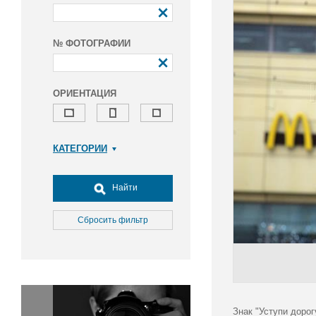
№ ФОТОГРАФИИ
ОРИЕНТАЦИЯ
КАТЕГОРИИ
Армия и ВПК
Досуг, туризм и отдых
Найти
Культура
Медицина
Сбросить фильтр
Наука
Образование
Общество
Окружающая среда
Политика
Знак "Уступи дорог