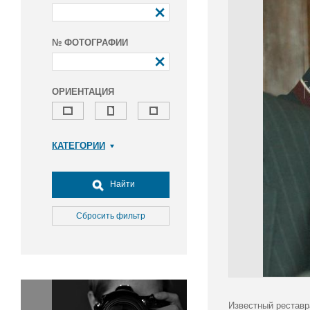
№ ФОТОГРАФИИ
ОРИЕНТАЦИЯ
КАТЕГОРИИ
Армия и ВПК
Досуг, туризм и отдых
Найти
Культура
Медицина
Сбросить фильтр
Наука
Образование
Общество
Окружающая среда
Политика
Известный реставр