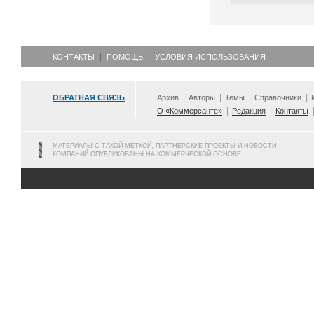
КОНТАКТЫ
ПОМОЩЬ
УСЛОВИЯ ИСПОЛЬЗОВАНИЯ
ОБРАТНАЯ СВЯЗЬ
Архив
Авторы
Темы
Справочники
О «Коммерсанте»
Редакция
Контакты
МАТЕРИАЛЫ С ТАКОЙ МЕТКОЙ, ПАРТНЕРСКИЕ ПРОЕКТЫ И НОВОСТИ
КОМПАНИЙ ОПУБЛИКОВАНЫ НА КОММЕРЧЕСКОЙ ОСНОВЕ