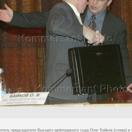
итель председателя Высшего арбитражного суда Олег Байков (слева) и