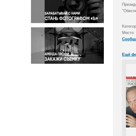
Правосудие
Презид
"Обесп
Происшествия и конфликты
Религия
Категор
Светская жизнь
Место:
Спорт
Сообщ
Экология
Экономика и бизнес
Ещё ф