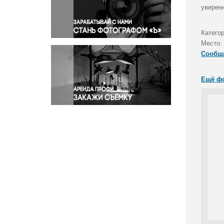
Правосудие
уверен
Происшествия и конфликты
Религия
Категор
Место:
Светская жизнь
Сообщ
Спорт
Экология
Ещё ф
Экономика и бизнес