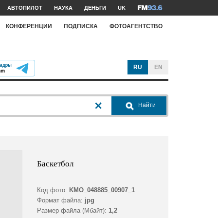
АВТОПИЛОТ
НАУКА
ДЕНЬГИ
UK
КОНФЕРЕНЦИИ
ПОДПИСКА
ФОТОАГЕНТСТВО
RU
EN
Найти
Баскетбол
Код фото:
KMO_048885_00907_1
Формат файла:
jpg
Размер файла (Мбайт):
1,2