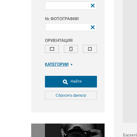
№ ФОТОГРАФИИ
ОРИЕНТАЦИЯ
КАТЕГОРИИ
Армия и ВПК
Досуг, туризм и отдых
Найти
Культура
Медицина
Сбросить фильтр
Наука
Образование
Общество
Окружающая среда
Политика
Баскет