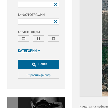
№ ФОТОГРАФИИ
ОРИЕНТАЦИЯ
КАТЕГОРИИ
Армия и ВПК
Досуг, туризм и отдых
Найти
Культура
Медицина
Сбросить фильтр
Наука
Образование
Общество
Окружающая среда
Политика
Качалки на нефтя