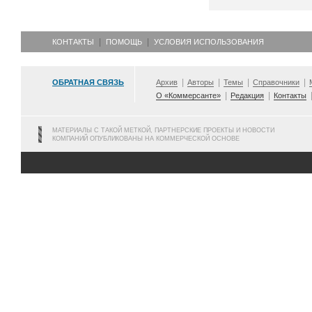
КОНТАКТЫ
ПОМОЩЬ
УСЛОВИЯ ИСПОЛЬЗОВАНИЯ
ОБРАТНАЯ СВЯЗЬ
Архив
Авторы
Темы
Справочники
О «Коммерсанте»
Редакция
Контакты
МАТЕРИАЛЫ С ТАКОЙ МЕТКОЙ, ПАРТНЕРСКИЕ ПРОЕКТЫ И НОВОСТИ
КОМПАНИЙ ОПУБЛИКОВАНЫ НА КОММЕРЧЕСКОЙ ОСНОВЕ