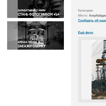
Правосудие
Происшествия и конфликты
Категория:
Религия
Место:
Азербайдж
Сообщить об оши
Светская жизнь
Спорт
Ещё фото
Экология
Экономика и бизнес