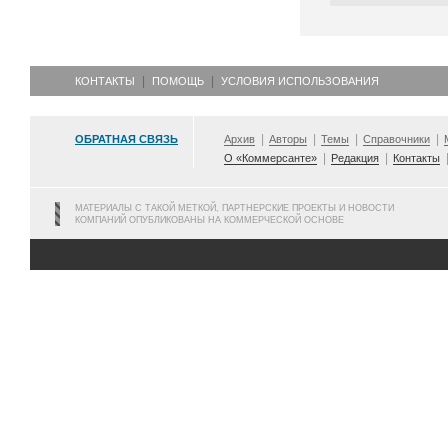
КОНТАКТЫ
ПОМОЩЬ
УСЛОВИЯ ИСПОЛЬЗОВАНИЯ
ОБРАТНАЯ СВЯЗЬ
Архив
Авторы
Темы
Справочники
О «Коммерсанте»
Редакция
Контакты
МАТЕРИАЛЫ С ТАКОЙ МЕТКОЙ, ПАРТНЕРСКИЕ ПРОЕКТЫ И НОВОСТИ
КОМПАНИЙ ОПУБЛИКОВАНЫ НА КОММЕРЧЕСКОЙ ОСНОВЕ