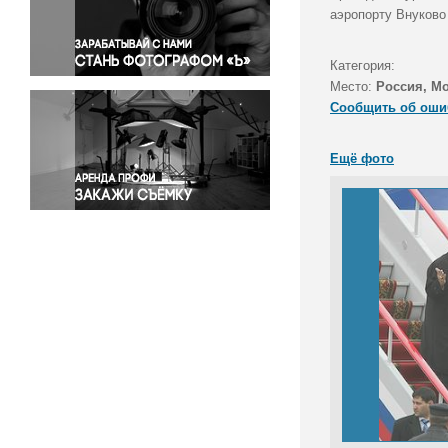
Правосудие
аэропорту Внуково 
Происшествия и конфликты
Религия
Категория:
Место:
Россия, Мо
Светская жизнь
Сообщить об оши
Спорт
Экология
Ещё фото
Экономика и бизнес