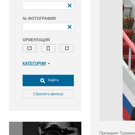
№ ФОТОГРАФИИ
ОРИЕНТАЦИЯ
КАТЕГОРИИ
Армия и ВПК
Досуг, туризм и отдых
Найти
Культура
Медицина
Сбросить фильтр
Наука
Образование
Общество
Окружающая среда
Политика
Президент Туркмен