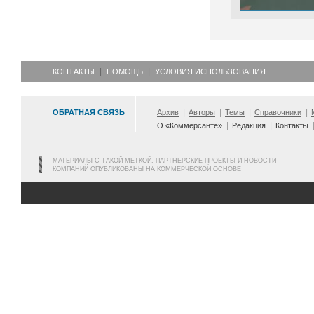
КОНТАКТЫ
ПОМОЩЬ
УСЛОВИЯ ИСПОЛЬЗОВАНИЯ
ОБРАТНАЯ СВЯЗЬ
Архив
Авторы
Темы
Справочники
О «Коммерсанте»
Редакция
Контакты
МАТЕРИАЛЫ С ТАКОЙ МЕТКОЙ, ПАРТНЕРСКИЕ ПРОЕКТЫ И НОВОСТИ
КОМПАНИЙ ОПУБЛИКОВАНЫ НА КОММЕРЧЕСКОЙ ОСНОВЕ