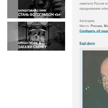
Правосудие
комитета России п
празднованию юбил
Происшествия и конфликты
Религия
Категория:
Светская жизнь
Место:
Россия, М
Спорт
Сообщить об оши
Экология
Экономика и бизнес
Ещё фото