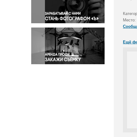
Правосудие
Происшествия и конфликты
Катего
Религия
Место:
Сообщ
Светская жизнь
Спорт
Ещё ф
Экология
Экономика и бизнес