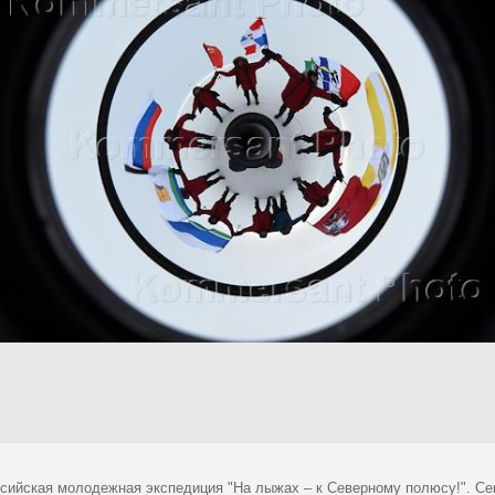
оссийская молодежная экспедиция "На лыжах – к Северному полюсу!". С