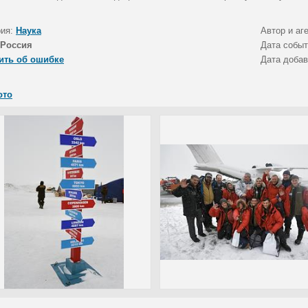
рия:
Наука
Автор и аг
Россия
Дата собы
ить об ошибке
Дата доба
ото