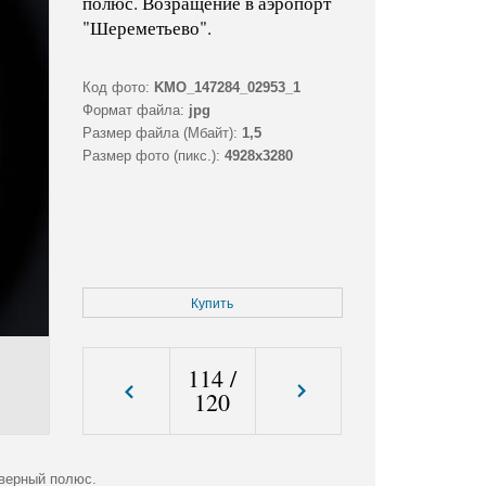
полюс. Возращение в аэропорт
"Шереметьево".
Код фото:
KMO_147284_02953_1
Формат файла:
jpg
Размер файла (Мбайт):
1,5
Размер фото (пикс.):
4928x3280
Купить
114
/
120
еверный полюс.