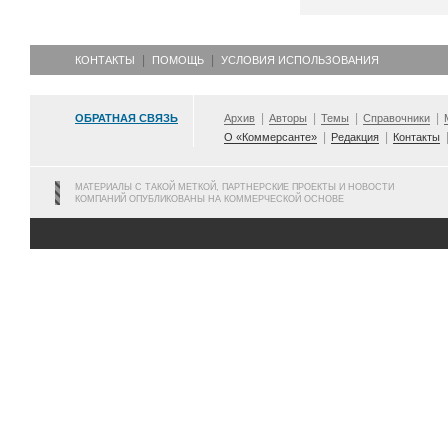
КОНТАКТЫ
ПОМОЩЬ
УСЛОВИЯ ИСПОЛЬЗОВАНИЯ
ОБРАТНАЯ СВЯЗЬ
Архив
Авторы
Темы
Справочники
О «Коммерсанте»
Редакция
Контакты
МАТЕРИАЛЫ С ТАКОЙ МЕТКОЙ, ПАРТНЕРСКИЕ ПРОЕКТЫ И НОВОСТИ
КОМПАНИЙ ОПУБЛИКОВАНЫ НА КОММЕРЧЕСКОЙ ОСНОВЕ