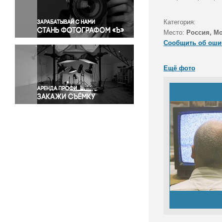
Правосудие
Происшествия и конфликты
Категория:
Религия
Место:
Россия, М
Сообщить об оши
Светская жизнь
Спорт
Ещё фото
Экология
Экономика и бизнес