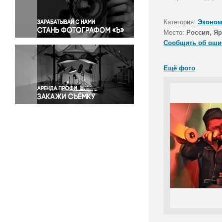
Правосудие
Происшествия и конфликты
Категория:
Эконом
Религия
Место:
Россия, Яр
Сообщить об оши
Светская жизнь
Спорт
Ещё фото
Экология
Экономика и бизнес