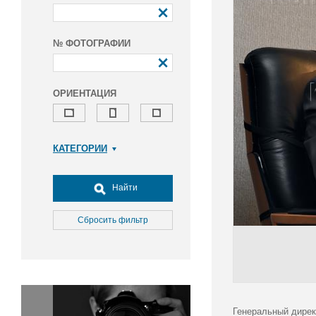
№ ФОТОГРАФИИ
ОРИЕНТАЦИЯ
КАТЕГОРИИ
Армия и ВПК
Досуг, туризм и отдых
Найти
Культура
Медицина
Сбросить фильтр
Наука
Образование
Общество
Окружающая среда
Политика
Генеральный дирек