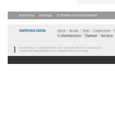
КОНТАКТЫ
ПОМОЩЬ
УСЛОВИЯ ИСПОЛЬЗОВАНИЯ
ОБРАТНАЯ СВЯЗЬ
Архив
Авторы
Темы
Справочники
О «Коммерсанте»
Редакция
Контакты
МАТЕРИАЛЫ С ТАКОЙ МЕТКОЙ, ПАРТНЕРСКИЕ ПРОЕКТЫ И НОВОСТИ
КОМПАНИЙ ОПУБЛИКОВАНЫ НА КОММЕРЧЕСКОЙ ОСНОВЕ