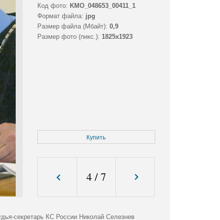
Код фото:
KMO_048653_00411_1
Формат файла:
jpg
Размер файла (Мбайт):
0,9
Размер фото (пикс.):
1825x1923
Купить
4
/
7
судья-секретарь КС России Николай Селезнев