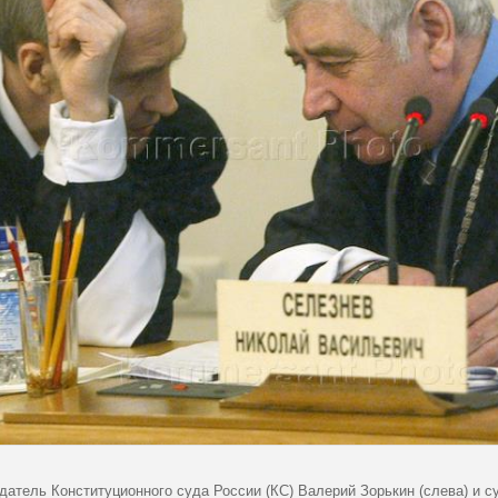
датель Конституционного суда России (КС) Валерий Зорькин (слева) и 