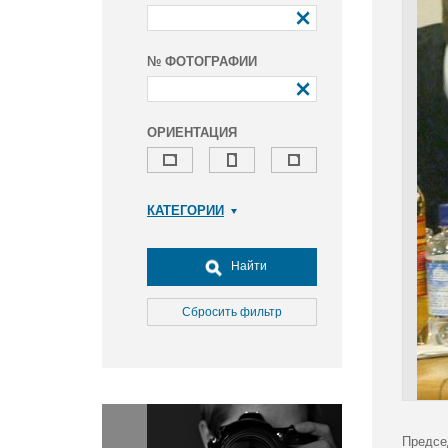
№ ФОТОГРАФИИ
ОРИЕНТАЦИЯ
КАТЕГОРИИ
Армия и ВПК
Досуг, туризм и отдых
Найти
Культура
Медицина
Сбросить фильтр
Наука
Образование
Общество
Окружающая среда
Политика
Предсе