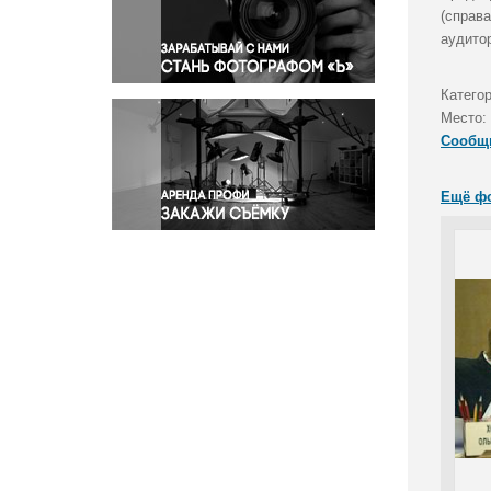
Правосудие
(справ
аудито
Происшествия и конфликты
Религия
Категор
Светская жизнь
Место:
Спорт
Сообщ
Экология
Экономика и бизнес
Ещё ф