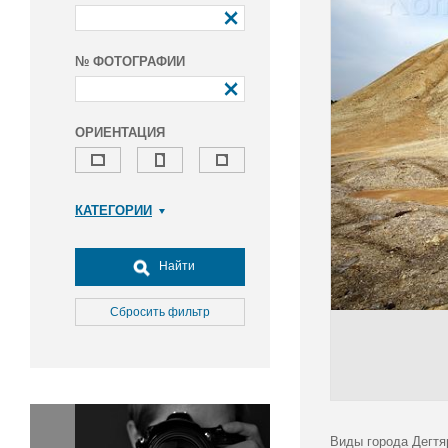
№ ФОТОГРАФИИ
ОРИЕНТАЦИЯ
КАТЕГОРИИ
Армия и ВПК
Досуг, туризм и отдых
Найти
Культура
Медицина
Сбросить фильтр
Наука
Образование
Общество
Окружающая среда
Политика
Виды города Дегтя