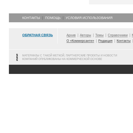
КОНТАКТЫ
ПОМОЩЬ
УСЛОВИЯ ИСПОЛЬЗОВАНИЯ
ОБРАТНАЯ СВЯЗЬ
Архив
Авторы
Темы
Справочники
О «Коммерсанте»
Редакция
Контакты
МАТЕРИАЛЫ С ТАКОЙ МЕТКОЙ, ПАРТНЕРСКИЕ ПРОЕКТЫ И НОВОСТИ
КОМПАНИЙ ОПУБЛИКОВАНЫ НА КОММЕРЧЕСКОЙ ОСНОВЕ