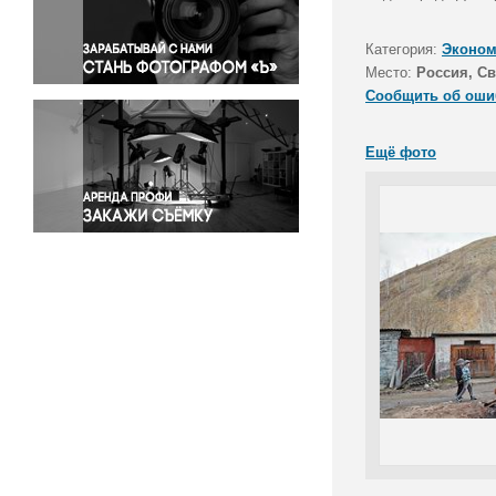
Правосудие
Происшествия и конфликты
Категория:
Эконом
Религия
Место:
Россия, Св
Сообщить об оши
Светская жизнь
Спорт
Ещё фото
Экология
Экономика и бизнес