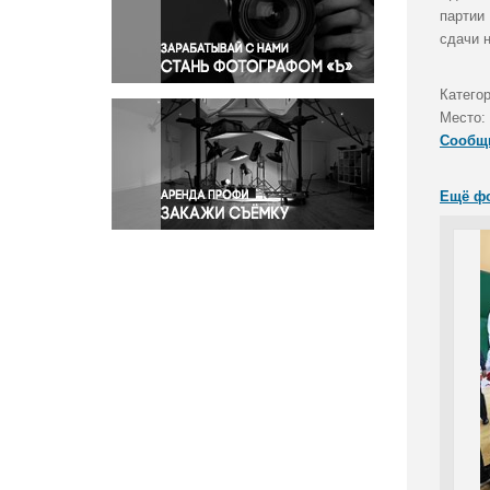
Правосудие
партии
сдачи 
Происшествия и конфликты
Религия
Катего
Светская жизнь
Место:
Спорт
Сообщ
Экология
Экономика и бизнес
Ещё ф