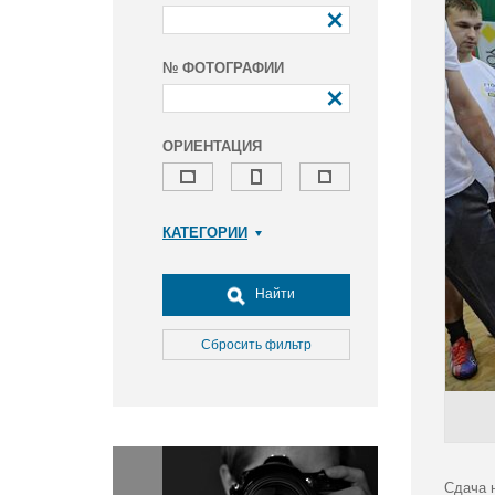
№ ФОТОГРАФИИ
ОРИЕНТАЦИЯ
КАТЕГОРИИ
Армия и ВПК
Досуг, туризм и отдых
Найти
Культура
Медицина
Сбросить фильтр
Наука
Образование
Общество
Окружающая среда
Политика
Сдача 