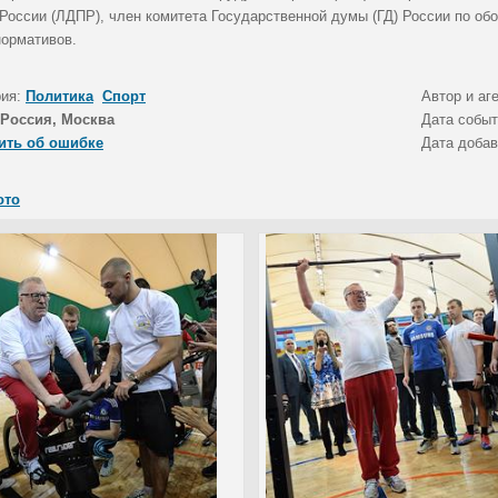
 России (ЛДПР), член комитета Государственной думы (ГД) России по об
нормативов.
рия:
Политика
Спорт
Автор и аг
Россия, Москва
Дата собы
ить об ошибке
Дата доба
ото