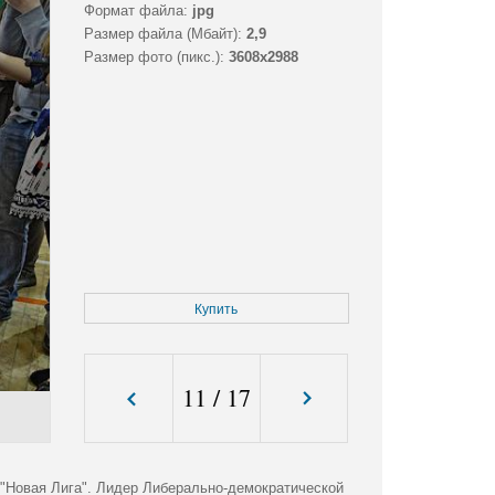
Формат файла:
jpg
Размер файла (Мбайт):
2,9
Размер фото (пикс.):
3608x2988
Купить
11
/
17
е "Новая Лига". Лидер Либерально-демократической