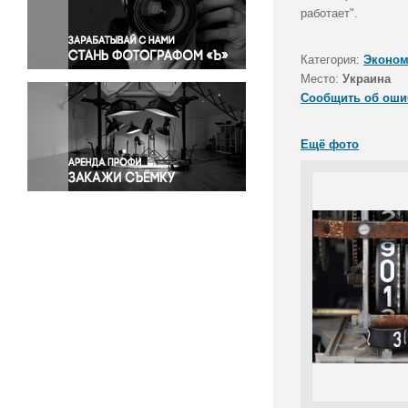
Правосудие
работает".
Происшествия и конфликты
Религия
Категория:
Эконом
Место:
Украина
Светская жизнь
Сообщить об оши
Спорт
Экология
Ещё фото
Экономика и бизнес