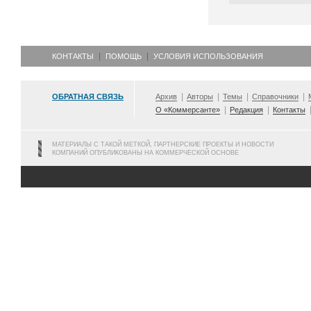
КОНТАКТЫ
ПОМОЩЬ
УСЛОВИЯ ИСПОЛЬЗОВАНИЯ
ОБРАТНАЯ СВЯЗЬ
Архив
Авторы
Темы
Справочники
О «Коммерсанте»
Редакция
Контакты
МАТЕРИАЛЫ С ТАКОЙ МЕТКОЙ, ПАРТНЕРСКИЕ ПРОЕКТЫ И НОВОСТИ
КОМПАНИЙ ОПУБЛИКОВАНЫ НА КОММЕРЧЕСКОЙ ОСНОВЕ