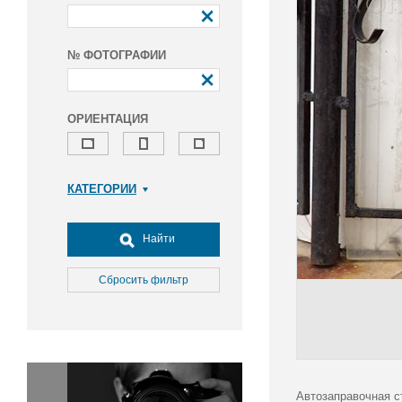
№ ФОТОГРАФИИ
ОРИЕНТАЦИЯ
КАТЕГОРИИ
Армия и ВПК
Досуг, туризм и отдых
Найти
Культура
Медицина
Сбросить фильтр
Наука
Образование
Общество
Окружающая среда
Политика
Автозаправочная с