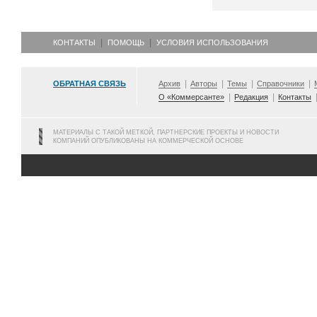
КОНТАКТЫ
ПОМОЩЬ
УСЛОВИЯ ИСПОЛЬЗОВАНИЯ
ОБРАТНАЯ СВЯЗЬ
Архив
Авторы
Темы
Справочники
О «Коммерсанте»
Редакция
Контакты
МАТЕРИАЛЫ С ТАКОЙ МЕТКОЙ, ПАРТНЕРСКИЕ ПРОЕКТЫ И НОВОСТИ
КОМПАНИЙ ОПУБЛИКОВАНЫ НА КОММЕРЧЕСКОЙ ОСНОВЕ