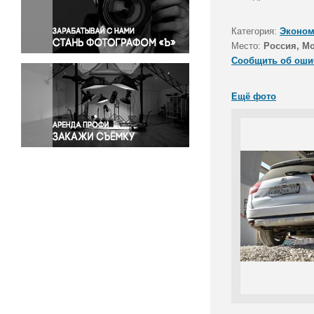
Правосудие
Происшествия и конфликты
Категория:
Эконом
Религия
Место:
Россия, М
Сообщить об оши
Светская жизнь
Спорт
Ещё фото
Экология
Экономика и бизнес