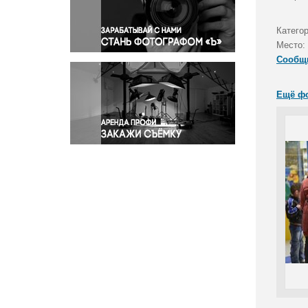
Правосудие
Происшествия и конфликты
Катего
Религия
Место:
Сообщ
Светская жизнь
Спорт
Ещё ф
Экология
Экономика и бизнес