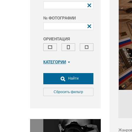
№ ФОТОГРАФИИ
ОРИЕНТАЦИЯ
КАТЕГОРИИ
Армия и ВПК
Досуг, туризм и отдых
Найти
Культура
Медицина
Сбросить фильтр
Наука
Образование
Общество
Окружающая среда
Политика
Жанров