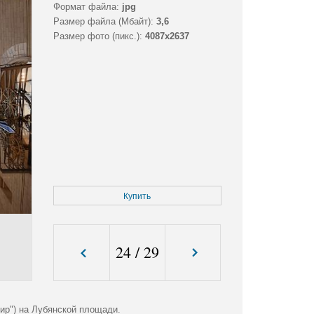
Формат файла:
jpg
Размер файла (Мбайт):
3,6
Размер фото (пикс.):
4087x2637
Купить
24
/
29
ир") на Лубянской площади.