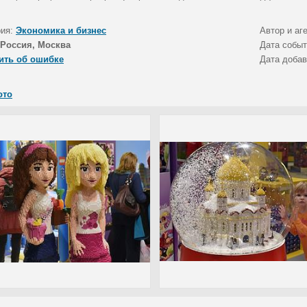
рия:
Экономика и бизнес
Автор и аг
Россия, Москва
Дата собы
ить об ошибке
Дата доба
ото