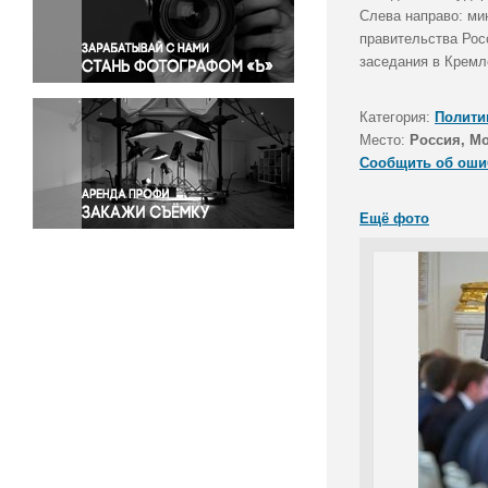
Правосудие
Слева направо: ми
правительства Рос
Происшествия и конфликты
заседания в Кремл
Религия
Светская жизнь
Категория:
Полити
Спорт
Место:
Россия, М
Экология
Сообщить об оши
Экономика и бизнес
Ещё фото