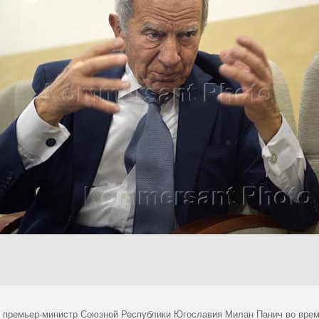
 премьер-министр Союзной Республики Югославия Милан Панич во врем