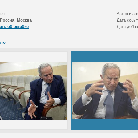
ия:
Автор и аг
Россия, Москва
Дата собы
ить об ошибке
Дата доба
ото