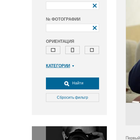
№ ФОТОГРАФИИ
ОРИЕНТАЦИЯ
КАТЕГОРИИ
Армия и ВПК
Досуг, туризм и отдых
Найти
Культура
Медицина
Сбросить фильтр
Наука
Образование
Общество
Окружающая среда
Политика
Первый