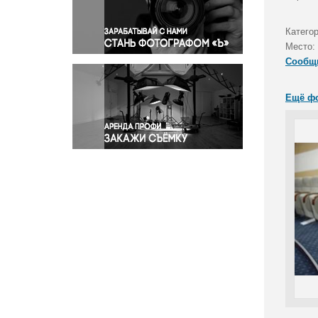
Правосудие
Происшествия и конфликты
Категор
Религия
Место:
Сообщ
Светская жизнь
Спорт
Ещё ф
Экология
Экономика и бизнес