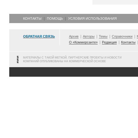
КОНТАКТЫ
ПОМОЩЬ
УСЛОВИЯ ИСПОЛЬЗОВАНИЯ
ОБРАТНАЯ СВЯЗЬ
Архив
Авторы
Темы
Справочники
О «Коммерсанте»
Редакция
Контакты
МАТЕРИАЛЫ С ТАКОЙ МЕТКОЙ, ПАРТНЕРСКИЕ ПРОЕКТЫ И НОВОСТИ
КОМПАНИЙ ОПУБЛИКОВАНЫ НА КОММЕРЧЕСКОЙ ОСНОВЕ