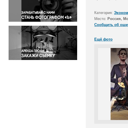
Правосудие
Происшествия и конфликты
Категория:
Эконом
Религия
Место:
Россия, Мо
Сообщить об оши
Светская жизнь
Спорт
Ещё фото
Экология
Экономика и бизнес