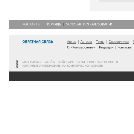
КОНТАКТЫ
ПОМОЩЬ
УСЛОВИЯ ИСПОЛЬЗОВАНИЯ
ОБРАТНАЯ СВЯЗЬ
Архив
Авторы
Темы
Справочники
О «Коммерсанте»
Редакция
Контакты
МАТЕРИАЛЫ С ТАКОЙ МЕТКОЙ, ПАРТНЕРСКИЕ ПРОЕКТЫ И НОВОСТИ
КОМПАНИЙ ОПУБЛИКОВАНЫ НА КОММЕРЧЕСКОЙ ОСНОВЕ