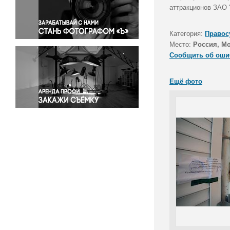
Правосудие
аттракционов ЗАО 
Происшествия и конфликты
Религия
Категория:
Правос
Место:
Россия, М
Светская жизнь
Сообщить об оши
Спорт
Экология
Ещё фото
Экономика и бизнес