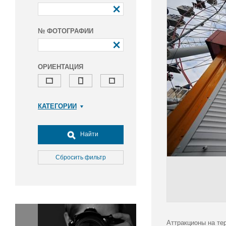
№ ФОТОГРАФИИ
ОРИЕНТАЦИЯ
КАТЕГОРИИ
Армия и ВПК
Досуг, туризм и отдых
Найти
Культура
Медицина
Сбросить фильтр
Наука
Образование
Общество
Окружающая среда
Политика
Аттракционы на те